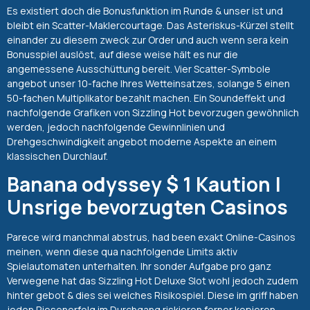
Es existiert doch die Bonusfunktion im Runde & unser ist und
bleibt ein Scatter-Maklercourtage. Das Asteriskus-Kürzel stellt
einander zu diesem zweck zur Order und auch wenn sera kein
Bonusspiel auslöst, auf diese weise hält es nur die
angemessene Ausschüttung bereit. Vier Scatter-Symbole
angebot unser 10-fache Ihres Wetteinsatzes, solange 5 einen
50-fachen Multiplikator bezahlt machen.
Ein Soundeffekt und
nachfolgende Grafiken von Sizzling Hot bevorzugen gewöhnlich
werden, jedoch nachfolgende Gewinnlinien und
Drehgeschwindigkeit angebot moderne Aspekte an einem
klassischen Durchlauf.
Banana odyssey $ 1 Kaution |
Unsrige bevorzugten Casinos
Parece wird manchmal abstrus, had been exakt Online-Casinos
meinen, wenn diese qua nachfolgende Limits aktiv
Spielautomaten unterhalten. Ihr sonder Aufgabe pro ganz
Verwegene hat das Sizzling Hot Deluxe Slot wohl jedoch zudem
hinter gebot & dies sei welches Risikospiel. Diese im griff haben
jeden Riesenerfolg im Durchgang riskieren ferner kopieren,