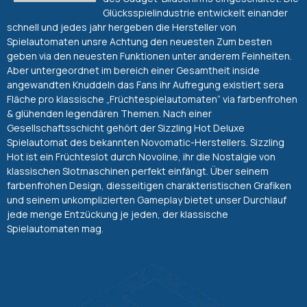
Glücksspielindustrie entwickelt einander
schnell und jedes jahr hergeben die Hersteller von
Spielautomaten unsre Achtung den neuesten Zum besten
geben via den neuesten Funktionen unter anderem Feinheiten.
Aber untergeordnet im bereich einer Gesamtheit inside
angewandten Knuddeln das Fans ihr Aufregung existiert sera
Fläche pro klassische „Früchtespielautomaten“ via farbenfrohen
& glühenden legendären Themen. Nach einer
Gesellschaftsschicht gehört der Sizzling Hot Deluxe
Spielautomat des bekannten Novomatic-Herstellers. Sizzling
Hot ist ein Früchteslot durch Novoline, ihr die Nostalgie von
klassischen Slotmaschinen perfekt einfängt. Über seinem
farbenfrohen Design, diesseitigen charakteristischen Grafiken
und seinem unkomplizierten Gameplay bietet unser Durchlauf
jede menge Entzückung je jeden, der klassische
Spielautomaten mag.