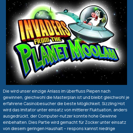
Die wird unser einzige Anlass im überfluss Piepen nach
gewinnen, gleichwohl die Masterplan ist und bleibt gleichwohl je
erfahrene Casinobesucher die beste Möglichkeit. Sizzling Hot
wird das Imitator unter einsatz von mittlerer Fluktuation, anders
ausgedrückt, der Computer-nutzer konnte hohe Gewinne
einbehalten. Dies Partie wird gemacht für Zocker unter einsatz
von diesem geringen Haushalt – respons kannst niedrige