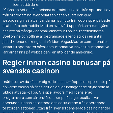
licensutfärdare.
På Casino Action får spelarna det bästa urvalet från spel med lov
från Microgaming. Webbplatsen har en svart och guld
webbdesign, så att användarna list njuta från coola spel på både
stationära och mobila. Med en avsevärt uppmärksam kundtjänst
har inte så många klagomål lämnats in i online-recensionerna.
Spel online och offline är begränsade eller olagliga i en antal
jurisdiktioner omkring om i världen. VegasMaster.com innehåller
länkar till operatörer såväl som informativa länkar. De informativa
länkarna finns på webbsidan i en utbildande anledning.
Regler innan casino bonusar på
svenska casinon
I närheten av du känner dig redo innan att öppna en spelkonto på
en värde casino så finns det en del grundläggande prylar som är
viktiga att äga koll på. Alla spel avgörs med licensierad
programvara som säkerställer slumpmässiga resultat i var
spelrunda. Dessa är testade och certifierade från oberoende
testorganisationer. Uttag från svensklicensierade casino händer