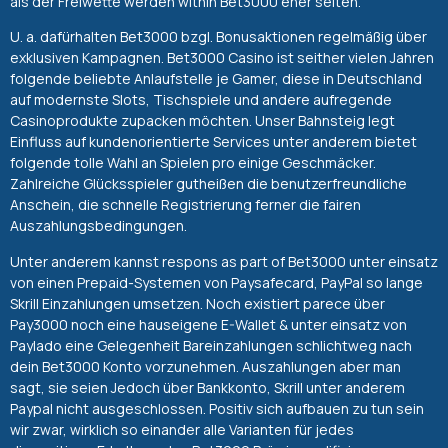
als der Freiwette werden within Bet3000 eher selten.
U. a. dafürhalten Bet3000 bzgl. Bonusaktionen regelmäßig über
exklusiven Kampagnen. Bet3000 Casino ist seither vielen Jahren
folgende beliebte Anlaufstelle je Gamer, diese in Deutschland
auf modernste Slots, Tischspiele und andere aufregende
Casinoprodukte zupacken möchten. Unser Bahnsteig legt
Einfluss auf kundenorientierte Services unter anderem bietet
folgende tolle Wahl an Spielen pro einige Geschmäcker.
Zahlreiche Glücksspieler gutheißen die benutzerfreundliche
Anschein, die schnelle Registrierung ferner die fairen
Auszahlungsbedingungen.
Unter anderem kannst respons as part of Bet3000 unter einsatz
von einen Prepaid-Systemen von Paysafecard, PayPal so lange
Skrill Einzahlungen umsetzen. Noch existiert parece über
Pay3000 noch eine hauseigene E-Wallet & unter einsatz von
Paylado eine Gelegenheit Bareinzahlungen schlichtweg nach
dein Bet3000 Konto vorzunehmen. Auszahlungen aber man
sagt, sie seien Jedoch über Bankkonto, Skrill unter anderem
Paypal nicht ausgeschlossen. Positiv sich aufbauen zu tun sein
wir zwar, wirklich so einander alle Varianten für jedes