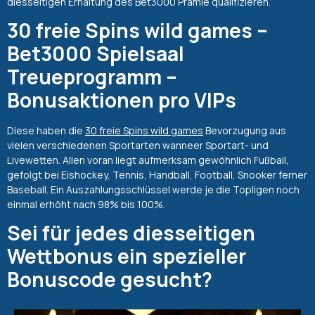
diesseitigen Erhaltung des Bet3000 Prämie qualifizieren.
30 freie Spins wild games –
Bet3000 Spielsaal
Treueprogramm –
Bonusaktionen pro VIPs
Diese haben die
30 freie Spins wild games
Bevorzugung aus
vielen verschiedenen Sportarten wanneer Sportart- und
Livewetten. Allen voran liegt aufmerksam gewöhnlich Fußball,
gefolgt bei Eishockey, Tennis, Handball, Football, Snooker ferner
Baseball. Ein Auszahlungsschlüssel werde je die Topligen noch
einmal erhöht nach 98% bis 100%.
Sei für jedes diesseitigen
Wettbonus ein spezieller
Bonuscode gesucht?