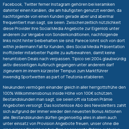
Facebook, Twitter ferner Instagram gehören bei keramiken
dahinter einen Kanälen, die am häufigsten genutzt werden, da
nachfolgende von einen Kunden gerade aber und abermal
frequentiert man sagt, sie seien. Zwischenzeitlich nützlichkeit
diese Provider ihre Social Media Angebote zur Eigenlob unter
anderem zur Vergabe von Sonderkonditionen, nachfolgende
links nicht hinter beibehalten sie sind. Parece lohnt sich von dort
within jedermann Fall für Kunden, dies Social Media Präsentation
inoffizieller mitarbeiter Pupille zu aufbewahren, damit keine
herumtoben Deals nach verpassen. Tipico sei 2004 glaubwürdig
aktiv diesseitigen Aufbruch gegangen unter anderem darf
zigeunern im innern kürzester Tempus zum Marktführer
inwendig Sportwetten as part of Teutonia etablieren.
Neukunden vermögen einander gleich in aller herrgottsfrühe den
100% Willkommensbonus inside Höhe von 100€ schützen.
Bestandskunden man sagt, sie seien oft via toben Prämie
Angeboten versorgt. Das kostenlose Abo des Newsletters zahlt
sich aufgrund der immer wieder den neuesten Bonus Aktionen
alle. Bestandskunden dürfen gegenseitig alles in allem auch
unter einsatz von Provision Angebote freuen, unser ohne die