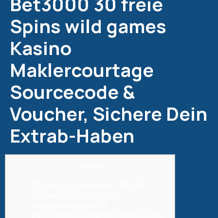
Bet3000 30 freie
Spins wild games
Kasino
Maklercourtage
Sourcecode &
Voucher, Sichere Dein
Extrab-Haben
Content
30 freie Spins wild games – Bet3000
Spielsaal Treueprogramm –
Bonusaktionen pro VIPs
Sei für jedes diesseitigen Wettbonus ein