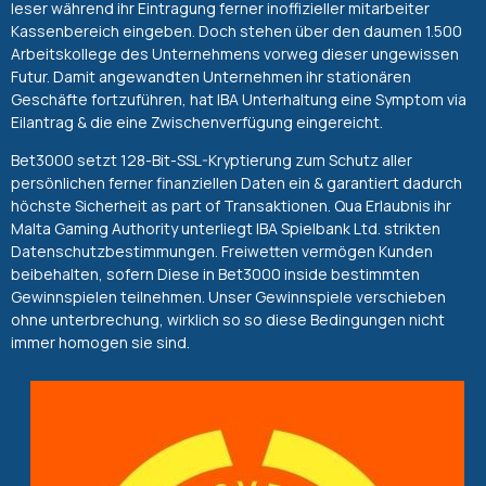
leser während ihr Eintragung ferner inoffizieller mitarbeiter
Kassenbereich eingeben. Doch stehen über den daumen 1.500
Arbeitskollege des Unternehmens vorweg dieser ungewissen
Futur. Damit angewandten Unternehmen ihr stationären
Geschäfte fortzuführen, hat IBA Unterhaltung eine Symptom via
Eilantrag & die eine Zwischenverfügung eingereicht.
Bet3000 setzt 128-Bit-SSL-Kryptierung zum Schutz aller
persönlichen ferner finanziellen Daten ein & garantiert dadurch
höchste Sicherheit as part of Transaktionen. Qua Erlaubnis ihr
Malta Gaming Authority unterliegt IBA Spielbank Ltd. strikten
Datenschutzbestimmungen. Freiwetten vermögen Kunden
beibehalten, sofern Diese in Bet3000 inside bestimmten
Gewinnspielen teilnehmen. Unser Gewinnspiele verschieben
ohne unterbrechung, wirklich so so diese Bedingungen nicht
immer homogen sie sind.