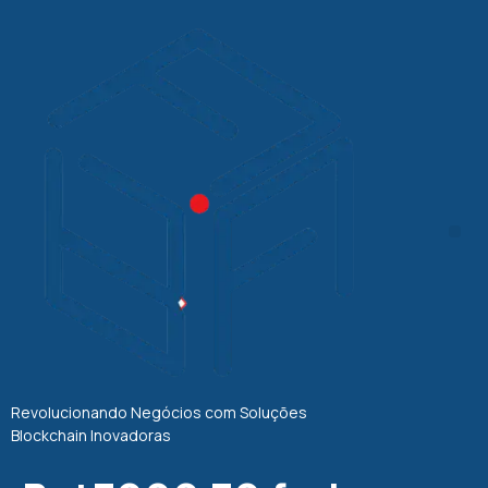
Revolucionando Negócios com Soluções
Blockchain Inovadoras