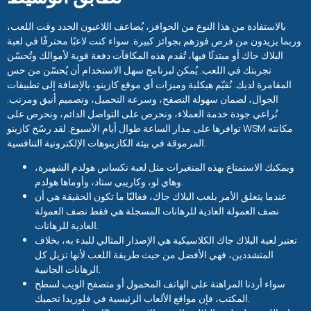
بالاستفادة من هذا النوع من الحوافز، يُضاعف اللاعبون الجدد وقت اللعب،
وربما يزيدون من فرص فوزهم بجوائز كبيرة. سواء كنت لاعبًا محترفًا في لعبة
البلاك جاك أو مبتدئًا فيها، تُقدم هذه المكافآت دفعة قوية لأموالك وتُحسّن
تجربتك في اللعب. يُمكن لبرنامج سهل الاستخدام أن يُحسّن من حس
المقامرة لديك. نُقيّم هيكلية وميزات أي موقع كازينو، بالإضافة إلى تطبيقات
الجوال، لضمان سهولة التصفح، وسرعة التحميل، وتصميم أنيق ومرتب.
نُراعي جودة خدمة العملاء، ونحرص على التواصل الدائم، ونحرص على
توافرها على مدار الساعة طوال أيام الأسبوع. لقد رسّخ كازينو WSM مكانته
المرموقة في بيئة الكازينوهات الإلكترونية التنافسية.
ويمكنك الاستمتاع بهذه المتغيرات مثل لعبة تكساس هولدم الشهيرة،
وهاي لو، وكاريبي ستاد، وأوماها هولدم.
عندما يتعلق الأمر بلعب البلاك جاك، فغالبًا ما تكون الحقيقة هي أن
نصف العمولة العادية للرهانات المسجلة هي فقط نصف العمولة
العادية للرهانات.
تعتبر لعبة البلاك جاك الكلاسيكية هي الإصدار المثالي للبدء به، بخلاف
المتشددين، فهي الأفضل من حيث طريقة اللعب لأنها تزيل كل
الرهانات الجانبية.
سواء أردنا المراهنة على الهاتف المحمول أو متصفح الويب لسطح
المكتب، فإن مواقع الألعاب الرئيسية في فلوريدا تحميك.