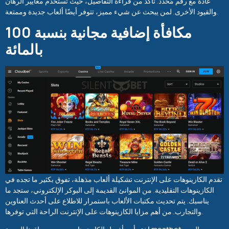
عادةً مع رقم مُحدد. تأكد من قراءة التفاصيل، حيث تُستخدم معايير الرهان
والقيود الأخرى. لمن يبحث عن شيء مميز، تتوفر أيضًا ألعاب جديدة وممتعة.
مكافأة إضافية مجانية بنسبة 100
بالمائة
تقدم الكازينوهات على الإنترنت تشكيلة ألعاب مذهلة، تفوق بكثير ما تجده في
الكازينوهات التقليدية. من الموانئ القديمة إلى البوكر الإلكتروني، ستجد ما
يناسبك. يتم تحديث مكتبات الألعاب باستمرار للاطلاع على أحدث العناوين
والتجارب. من أهم مزايا الكازينوهات على الإنترنت الراحة التي توفرها.