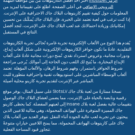
mostbet الرمز
اختر أحد أفضل الكازينوهات من بين مواقعنا المهمة
الترويجي الإضافي
في أعلى الصفحة. اطلع على تقييماتنا لمزيد من
المعلومات حول كيفية تقييم كازينوهات البلاك جاك الاحترافية على الإنترنت.
إذا كنت ترغب في لعبة تعتمد على الخبرة، فإن البلاك جاك يُمكّنك من تحسين
إمكانياتك وزيادة احتمالاتك عند لعب البلاك جاك على الإنترنت، لتجد أفضل
النتائج في المستقبل.
يُقدم هذا النوع من الألعاب الإلكترونية تجربة غامرة تُحاكي تجربة الكازينوهات
التقليدية. عادةً ما تكون حوافز الكازينوهات الإلكترونية على شكل ألعاب إيداع،
ودورات مجانية، وعروض استرداد نقدي. تُمنح دورات مجانية عادةً على ألعاب
الإيداع المختارة، ما يُتيح لك اللعب دون الحاجة إلى أموالك. يُرجى مراجعة
شروط الحوافز باستمرار، وفهم شروط الرهان، والألعاب المؤهلة. تعتمد
ألعاب الوسطاء المباشرين على استوديوهات تقنية واحترافية متطورة للبث
المباشر عبر الإنترنت لتقديم تجربة كازينو محلية أصيلة.
على سبيل المثال، يوفر موقع SlotsLV نسخةً ممتازةً من لعبة بلاك جاك
رقمية ونابضة بالحياة على الإنترنت، مما يضمن لعشاق البلاك جاك الوصول
إلى لعبتهم المفضلة. كما يحظى كازينو Insane بتقييمات عالية بفضل لعبة بلاك
جاك المميزة المتوفرة على الهواتف المحمولة، وهي مثالية للاعبين الذين
يبحثون عن تجربة لعب عالية الجودة أثناء التنقل. تتوفر العديد من ألعاب بلاك
جاك على كازينوهات الهواتف المحمولة، مما يمنح اللاعبين خياراتٍ متنوعةً
تتجاوز قيود المساحة الفعلية.