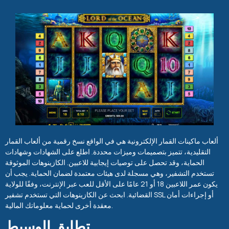
ألعاب ماكينات القمار الإلكترونية هي في الواقع نسخ رقمية من ألعاب القمار
التقليدية، تتميز بتصميمات وميزات محددة. اطلع على الشهادات وشهادات
الحماية، وقد تحصل على توصيات إيجابية للاعبين. الكازينوهات الموثوقة
تستخدم التشفير، وهي مسجلة لدى هيئات معتمدة لضمان الحماية. يجب أن
يكون عمر اللاعبين 18 أو 21 عامًا على الأقل للعب عبر الإنترنت، وفقًا للولاية
القضائية. ابحث عن الكازينوهات التي تستخدم تشفير SSL أو إجراءات أمان
معقدة أخرى لحماية معلوماتك المالية.
تطابق الوسيط