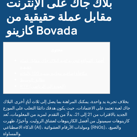
بلاك جاك على الإنترنت
مقابل عملة حقيقية من
كازينو Bovada
محتوى
أفضل المواقع لتجربة لعبة البلاك جاك مقابل عملة
حقيقية
مكافأة إضافية مجانية بنسبة 100 بالمائة
تطابق الوسيط
RTP (العودة إلى الرياضي)
بخلاف تجربة يد واحدة، يمكنك المراهنة بما يصل إلى ثلاث أيادٍ أخرى. البلاك
جاك لعبة تعتمد على الاعتمادات، حيث يكون هدفك دائمًا التغلب على الموزع
الجديد بالاقتراب من 21 إلى 21، بدلًا من التقدم. لمزيد من المعلومات، تُعد
كازينوهات سيمينول من أفضل الكازينوهات لعشاق الروليت. وأخيرًا، ظهرت
الذكاء الاصطناعي (AI)، ومولدات الأرقام العشوائية (RNGs)، والصيغ،
والمساواة.