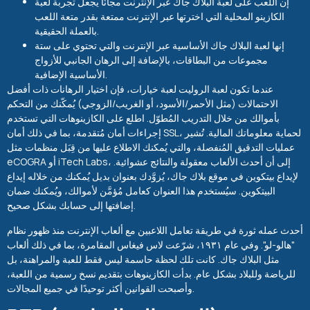
إن اللعب على لعبة البلاك جاك عبر الإنترنت مجانًا يجعل تجربة لعبة
الكازينو المحلية التي اخترتها عبر الإنترنت ممتعة بقدر متعة اللعب
بالعملة الحقيقية.
إنها لعبة البلاك جاك الأساسية عبر الإنترنت والتي تحتوي على ستة
مجموعات من البطاقات، بالإضافة إلى الرهان الجانبي للأزواج
الأساسية الإضافية.
عندما تكون لعبة الروليت لعبة خيارات، فإن اختيار الرهانات ذات أفضل
الاحتمالات (مثل الأحمر/الأسود، أو الغريب/الزوجي) يُمكّنك من التحكم
بأموالك من خلال التدريب المُطوّل. اطلع على الكازينوهات التي تستخدم
إجراءات أمان مُتقدمة، بما في ذلك أمان SSL، لحماية معلوماتك المالية. تُشير
عمليات التدقيق المُنفصلة، ​​والتي يُمكنك الاطلاع عليها من قِبَل منظمات مثل
eCOGRA أو iTech Labs، إلى أن أحدث الألعاب معقولة والنتائج عشوائية.
لإيداع بيتكوين في موقع بلاك جاك، يُزوَّدك بعنوان بديل يُمكنك من خلاله إيداع
البيتكوين. سيُستخدم هذا العنوان كعامل مُؤمَّن لأموالك، ويُمكنك ضمان
إضافتها إلى حسابك بشكل صحيح.
أحدث عمله ثورة في طريقة تعامل اللاعبين مع ألعاب الإنترنت منذ ظهور نظام
"هالو-لو". وفي عام ١٩٣١، شرّعت لاس فيغاس المقامرة، بما في ذلك ألعاب
مثل البلاك جاك. كانت تلك لحظة حاسمة ليس فقط للعبة والمراهنة، بل
للرياضة وللبلاد بشكل عام. بدأت الكازينوهات بتقديم نسخ رسمية من اللعبة،
وأصبحت القوانين أكثر توحيدًا في جميع المجالات.