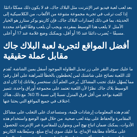
بعد لعب لعبة فيديو عبر الإنترنت مثل البلاك جاك، قد لا يكون ذلك ممكنًا دائمًا.
إذا كنت ترغب في تجربة مجموعة متنوعة من الألعاب، من الكلاسيكية إلى
الحديثة، بما في ذلك إصدارات البلاك جاك، فإن كازينو بوكر ستارز هو الخيار
الأمثل. لا يلعب هذا الوسيط بمفرده، ويجب أن يلعب وفقًا لقواعد محددة
مسبقًا – يُضرب دائمًا عند 16 أو أقل، ويمكنك وضع علامة عند 17 أو أعلى.
أفضل المواقع لتجربة لعبة البلاك جاك
مقابل عملة حقيقية
ما عليك سوى النقر على زر تبديل الطاولة الموجود أسفل يمين الشاشة. تُقدم
لك اللعبة نصائح على شاشتك لمن يُخططون بالخطأ للمراهنة على أقل رقم؛
مما يُسهّل عليك تجنب المشاكل. يُرجى العلم أنك ستخسر رهاناتك إذا كان لدى
الوسيط بلاك جاك. نظرًا لأن اللعبة تعتمد على مجموعة أوراق واحدة، تتميز
اللعبة بواحد من أقل فرق المنزل نسبةً إلى نسبة 0.15%. مع ذلك، هناك
اختلاف في جميع المواقع التي بحثنا عنها.
تُقدم هذه المعلومات إرشادات قيّمة، وستساعدك على التغلب على مشاكل
المقامرة والحفاظ على بيئة لعب صحية. من خلال قيود الوضع واستخدام هذه
الأدوات، يمكنك ضمان اتباع نهج آمن ومتوازن للمقامرة عبر الإنترنت. للحصول
على مكافأة مطابقة الإيداع، ما عليك سوى إيداع مبلغ، وسيُطابقه الكازينو